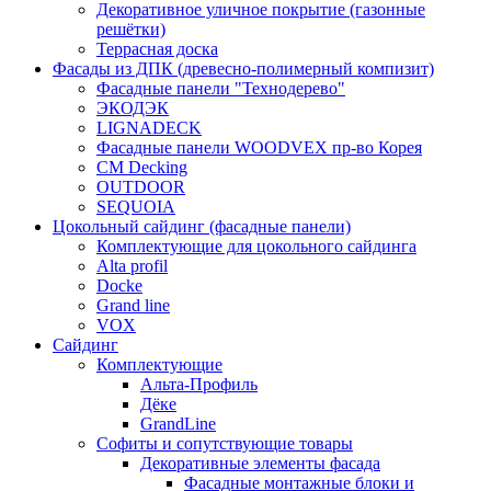
Декоративное уличное покрытие (газонные
решётки)
Террасная доска
Фасады из ДПК (древесно-полимерный компизит)
Фасадные панели "Технодерево"
ЭКОДЭК
LIGNADECK
Фасадные панели WOODVEX пр-во Корея
CM Decking
OUTDOOR
SEQUOIA
Цокольный сайдинг (фасадные панели)
Комплектующие для цокольного сайдинга
Alta profil
Docke
Grand line
VOX
Сайдинг
Комплектующие
Альта-Профиль
Дёке
GrandLine
Софиты и сопутствующие товары
Декоративные элементы фасада
Фасадные монтажные блоки и