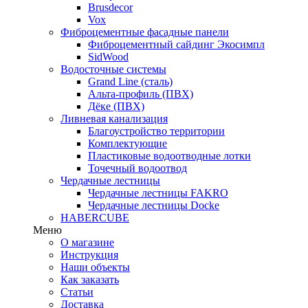
Brusdecor
Vox
Фиброцементные фасадные панели
Фиброцементный сайдинг Экосимпл
SidWood
Водосточные системы
Grand Line (сталь)
Альта-профиль (ПВХ)
Дёке (ПВХ)
Ливневая канализация
Благоустройство территории
Комплектующие
Пластиковые водоотводные лотки
Точечный водоотвод
Чердачные лестницы
Чердачные лестницы FAKRO
Чердачные лестницы Docke
HABERCUBE
Меню
О магазине
Инструкция
Наши объекты
Как заказать
Статьи
Доставка