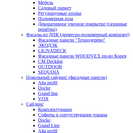
Мебель
Садовый паркет
Регулируемые опоры
Полимерная лоза
Декоративное уличное покрытие (газонные
решётки)
Фасады из ДПК (древесно-полимерный компизит)
Фасадные панели "Технодерево"
ЭКОДЭК
LIGNADECK
Фасадные панели WOODVEX пр-во Корея
CM Decking
OUTDOOR
SEQUOIA
Цокольный сайдинг (фасадные панели)
Alta profil
Docke
Grand line
VOX
Сайдинг
Комплектующие
Софиты и сопутствующие товары
Docke
Grand Line
Alta profil