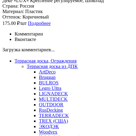
Дёке «LUX» Крепление регулируемое, Шоколад
Страна: Россия
Материал: Пластик
Оттенок: Коричневый
175.00 ₽/шт
Подробнее
Комментарии
Вконтакте
Загрузка комментариев...
Террасная доска, Ограждения
Террасная доска из ДПК
ArtDeco
Bruggan
BULROS
Legro Ultra
LIGNADECK
MULTIDECK
OUTDOOR
RusDecking
TERRADECK
TREX (США)
ЭКОДЭК
Woodvex