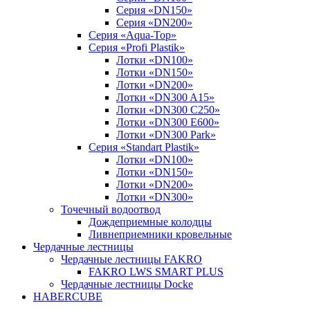
Серия «DN150»
Серия «DN200»
Серия «Aqua-Top»
Серия «Profi Plastik»
Лотки «DN100»
Лотки «DN150»
Лотки «DN200»
Лотки «DN300 A15»
Лотки «DN300 C250»
Лотки «DN300 E600»
Лотки «DN300 Park»
Серия «Standart Plastik»
Лотки «DN100»
Лотки «DN150»
Лотки «DN200»
Лотки «DN300»
Точечный водоотвод
Дождеприемные колодцы
Ливнеприемники кровельные
Чердачные лестницы
Чердачные лестницы FAKRO
FAKRO LWS SMART PLUS
Чердачные лестницы Docke
HABERCUBE