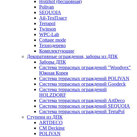
Holzhof (бесшовная)
Polivan
SEQUOIA
Ай-ТехПласт
Terrapol
Twinson
WPC-Lab
Cottage mode
Технодерево
Комплектующие
Декоративные ограждения, заборы из ДПК
Заборы ДПК
Система террасных ограждений "Woodvex"
Южная Корея
Система террасных ограждений POLIVAN
Система террасных ограждений Goodeck
Система террасных ограждений
HOLZDORF
Система террасных ограждений ArtDeco
Система террасных ограждений SEQUOIA
Система террасных ограждений TerraPol
Ступени из ДПК
ARTDECO
CM Decking
POLIVAN