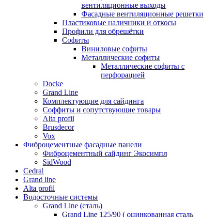
вентиляционные выходы
Фасадные вентиляционные решетки
Пластиковые наличники и откосы
Профили для обрешётки
Софиты
Виниловые софиты
Металлические софиты
Металлические софиты с
перфорацией
Docke
Grand Line
Комплектующие для сайдинга
Соффиты и сопутствующие товары
Alta profil
Brusdecor
Vox
Фиброцементные фасадные панели
Фиброцементный сайдинг Экосимпл
SidWood
Cedral
Grand line
Аlta profil
Водосточные системы
Grand Line (сталь)
Grand Line 125/90 ( оцинкованная сталь