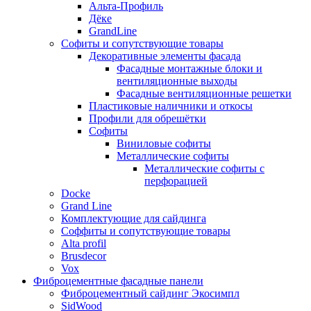
Альта-Профиль
Дёке
GrandLine
Софиты и сопутствующие товары
Декоративные элементы фасада
Фасадные монтажные блоки и
вентиляционные выходы
Фасадные вентиляционные решетки
Пластиковые наличники и откосы
Профили для обрешётки
Софиты
Виниловые софиты
Металлические софиты
Металлические софиты с
перфорацией
Docke
Grand Line
Комплектующие для сайдинга
Соффиты и сопутствующие товары
Alta profil
Brusdecor
Vox
Фиброцементные фасадные панели
Фиброцементный сайдинг Экосимпл
SidWood