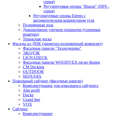
серия)
Регулируемые опоры "Buzon" (DPS -
серия)
Регулируемые опоры Eterno с
автоматическим корректором угла
Полимерная лоза
Декоративное уличное покрытие (газонные
решётки)
Террасная доска
Фасады из ДПК (древесно-полимерный компизит)
Фасадные панели "Технодерево"
ЭКОДЭК
LIGNADECK
Фасадные панели WOODVEX пр-во Корея
CM Decking
OUTDOOR
SEQUOIA
Цокольный сайдинг (фасадные панели)
Комплектующие для цокольного сайдинга
Alta profil
Docke
Grand line
VOX
Сайдинг
Комплектующие