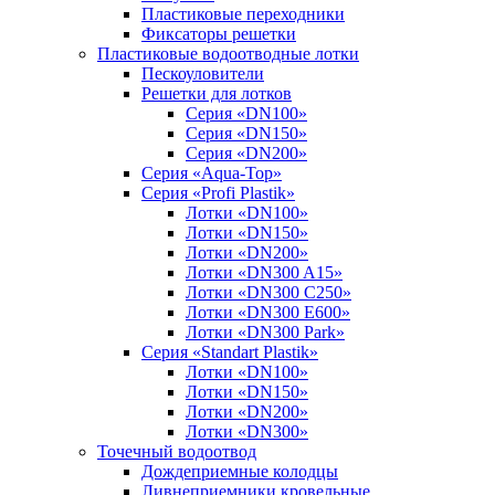
Пластиковые переходники
Фиксаторы решетки
Пластиковые водоотводные лотки
Пескоуловители
Решетки для лотков
Серия «DN100»
Серия «DN150»
Серия «DN200»
Серия «Aqua-Top»
Серия «Profi Plastik»
Лотки «DN100»
Лотки «DN150»
Лотки «DN200»
Лотки «DN300 A15»
Лотки «DN300 C250»
Лотки «DN300 E600»
Лотки «DN300 Park»
Серия «Standart Plastik»
Лотки «DN100»
Лотки «DN150»
Лотки «DN200»
Лотки «DN300»
Точечный водоотвод
Дождеприемные колодцы
Ливнеприемники кровельные