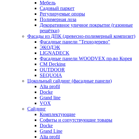
Мебель
Садовый паркет
Регулируемые опоры
Полимерная лоза
Декоративное уличное покрытие (газонные
решётки)
Фасады из ДПК (древесно-полимерный компизит)
Фасадные панели "Технодерево"
ЭКОДЭК
LIGNADECK
Фасадные панели WOODVEX пр-во Корея
CM Decking
OUTDOOR
SEQUOIA
Цокольный сайдинг (фасадные панели)
Alta profil
Docke
Grand line
VOX
Сайдинг
Комплектующие
Софиты и сопутствующие товары
Docke
Grand Line
Alta profil