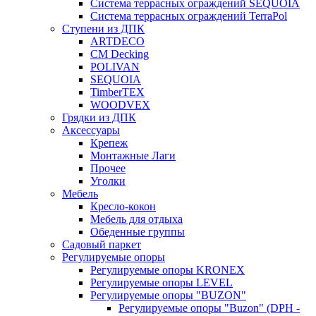
Система террасных ограждений SEQUOIA
Система террасных ограждений TerraPol
Ступени из ДПК
ARTDECO
CM Decking
POLIVAN
SEQUOIA
TimberTEX
WOODVEX
Грядки из ДПК
Аксессуары
Крепеж
Монтажные Лаги
Прочее
Уголки
Мебель
Кресло-кокон
Мебель для отдыха
Обеденные группы
Садовый паркет
Регулируемые опоры
Регулируемые опоры KRONEX
Регулируемые опоры LEVEL
Регулируемые опоры "BUZON"
Регулируемые опоры "Buzon" (DPH -