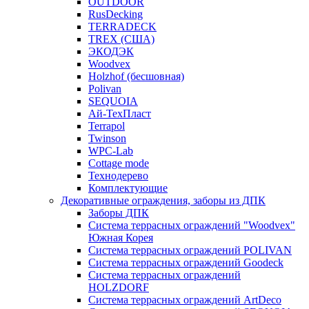
OUTDOOR
RusDecking
TERRADECK
TREX (США)
ЭКОДЭК
Woodvex
Holzhof (бесшовная)
Polivan
SEQUOIA
Ай-ТехПласт
Terrapol
Twinson
WPC-Lab
Cottage mode
Технодерево
Комплектующие
Декоративные ограждения, заборы из ДПК
Заборы ДПК
Система террасных ограждений "Woodvex"
Южная Корея
Система террасных ограждений POLIVAN
Система террасных ограждений Goodeck
Система террасных ограждений
HOLZDORF
Система террасных ограждений ArtDeco