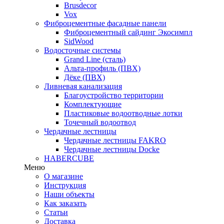
Brusdecor
Vox
Фиброцементные фасадные панели
Фиброцементный сайдинг Экосимпл
SidWood
Водосточные системы
Grand Line (сталь)
Альта-профиль (ПВХ)
Дёке (ПВХ)
Ливневая канализация
Благоустройство территории
Комплектующие
Пластиковые водоотводные лотки
Точечный водоотвод
Чердачные лестницы
Чердачные лестницы FAKRO
Чердачные лестницы Docke
HABERCUBE
Меню
О магазине
Инструкция
Наши объекты
Как заказать
Статьи
Доставка