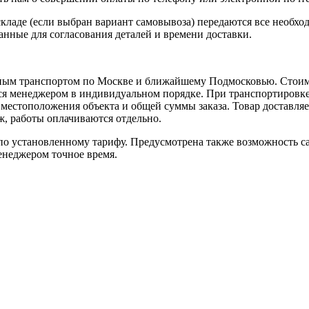
кладе (если выбран вариант самовывоза) передаются все необхо
нные для согласования деталей и времени доставки.
ным транспортом по Москве и ближайшему Подмосковью. Стоимо
ется менеджером в индивидуальном порядке. При транспортировк
т местоположения объекта и общей суммы заказа. Товар доставля
аж, работы оплачиваются отдельно.
 установленному тарифу. Предусмотрена также возможность сам
енеджером точное время.