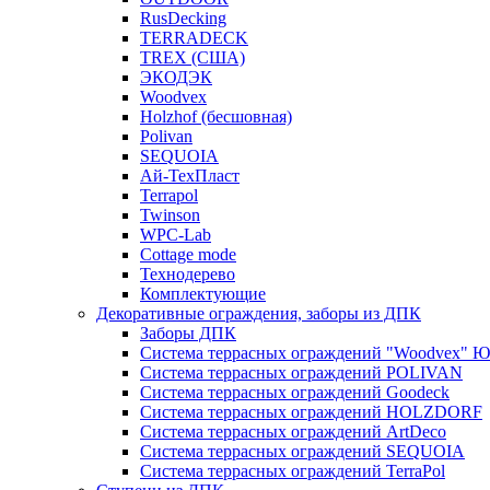
RusDecking
TERRADECK
TREX (США)
ЭКОДЭК
Woodvex
Holzhof (бесшовная)
Polivan
SEQUOIA
Ай-ТехПласт
Terrapol
Twinson
WPC-Lab
Cottage mode
Технодерево
Комплектующие
Декоративные ограждения, заборы из ДПК
Заборы ДПК
Система террасных ограждений "Woodvex" Ю
Система террасных ограждений POLIVAN
Система террасных ограждений Goodeck
Система террасных ограждений HOLZDORF
Система террасных ограждений ArtDeco
Система террасных ограждений SEQUOIA
Система террасных ограждений TerraPol