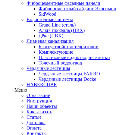
Фиброцементные фасадные панели
Фиброцементный сайдинг Экосимпл
SidWood
Водосточные системы
Grand Line (сталь)
Альта-профиль (ПВХ)
Дёке (ПВХ)
Ливневая канализация
Благоустройство территории
Комплектующие
Пластиковые водоотводные лотки
Точечный водоотвод
Чердачные лестницы
Чердачные лестницы FAKRO
Чердачные лестницы Docke
HABERCUBE
Меню
О магазине
Инструкция
Наши объекты
Как заказать
Статьи
Доставка
Оплата
Контакты