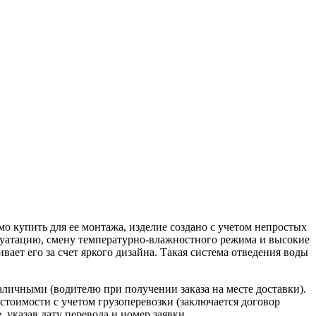
о купить для ее монтажа, изделие создано с учетом непростых
луатацию, смену температурно-влажностного режима и высокие
вает его за счет яркого дизайна. Такая система отведения воды
наличными (водителю при получении заказа на месте доставки).
стоимости с учетом грузоперевозки (заключается договор
указав дату перевода и номер заявки.