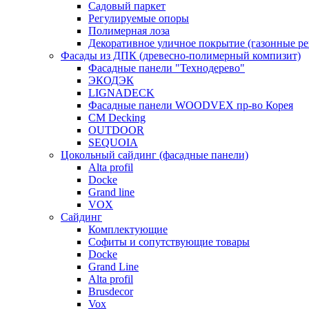
Садовый паркет
Регулируемые опоры
Полимерная лоза
Декоративное уличное покрытие (газонные р
Фасады из ДПК (древесно-полимерный компизит)
Фасадные панели "Технодерево"
ЭКОДЭК
LIGNADECK
Фасадные панели WOODVEX пр-во Корея
CM Decking
OUTDOOR
SEQUOIA
Цокольный сайдинг (фасадные панели)
Alta profil
Docke
Grand line
VOX
Сайдинг
Комплектующие
Софиты и сопутствующие товары
Docke
Grand Line
Alta profil
Brusdecor
Vox