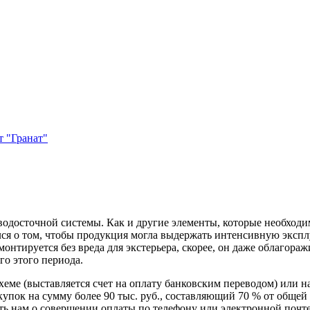
 "Гранат"
одосточной системы. Как и другие элементы, которые необходим
лся о том, чтобы продукция могла выдержать интенсивную эксп
нтируется без вреда для экстерьера, скорее, он даже облагоражи
го этого периода.
схеме (выставляется счет на оплату банковским переводом) или 
пок на сумму более 90 тыс. руб., составляющий 70 % от общей 
 нам о совершении оплаты по телефону или электронной почте, 