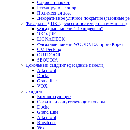
Садовый паркет
Регулируемые опоры
Полимерная лоза
Декоративное уличное покрытие (газонные р
Фасады из ДПК (древесно-полимерный компизит)
Фасадные панели "Технодерево"
ЭКОДЭК
LIGNADECK
Фасадные панели WOODVEX пр-во Корея
CM Decking
OUTDOOR
SEQUOIA
Цокольный сайдинг (фасадные панели)
Alta profil
Docke
Grand line
VOX
Сайдинг
Комплектующие
Софиты и сопутствующие товары
Docke
Grand Line
Alta profil
Brusdecor
Vox