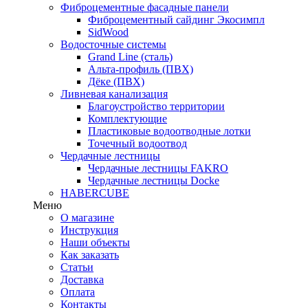
Фиброцементные фасадные панели
Фиброцементный сайдинг Экосимпл
SidWood
Водосточные системы
Grand Line (сталь)
Альта-профиль (ПВХ)
Дёке (ПВХ)
Ливневая канализация
Благоустройство территории
Комплектующие
Пластиковые водоотводные лотки
Точечный водоотвод
Чердачные лестницы
Чердачные лестницы FAKRO
Чердачные лестницы Docke
HABERCUBE
Меню
О магазине
Инструкция
Наши объекты
Как заказать
Статьи
Доставка
Оплата
Контакты