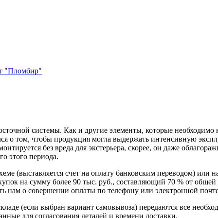
т "Пломбир"
сточной системы. Как и другие элементы, которые необходимо к
лся о том, чтобы продукция могла выдержать интенсивную эксп
нтируется без вреда для экстерьера, скорее, он даже облагоражи
го этого периода.
схеме (выставляется счет на оплату банковским переводом) или 
пок на сумму более 90 тыс. руб., составляющий 70 % от общей 
 нам о совершении оплаты по телефону или электронной почте, 
кладе (если выбран вариант самовывоза) передаются все необхо
нные для согласования деталей и времени доставки.