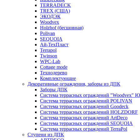
TERRADECK
TREX (США)
ЭКОДЭК
Woodvex
Holzhof (бесшовная)
Polivan
SEQUOIA
Ай-ТехПласт
Terrapol
Twinson
WPC-Lab
Cottage mode
Технодерево
Комплектующие
Декоративные ограждения, заборы из ДПК
Заборы ДПК
Система террасных ограждений "Woodvex" Ю
Система террасных ограждений POLIVAN
Система террасных ограждений Goodeck
Система террасных ограждений HOLZDORF
Система террасных ограждений ArtDeco
Система террасных ограждений SEQUOIA
Система террасных ограждений TerraPol
Ступени из ДПК