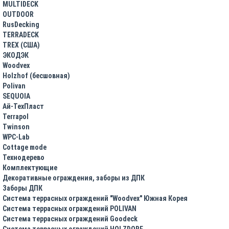
MULTIDECK
OUTDOOR
RusDecking
TERRADECK
TREX (США)
ЭКОДЭК
Woodvex
Holzhof (бесшовная)
Polivan
SEQUOIA
Ай-ТехПласт
Terrapol
Twinson
WPC-Lab
Cottage mode
Технодерево
Комплектующие
Декоративные ограждения, заборы из ДПК
Заборы ДПК
Система террасных ограждений "Woodvex" Южная Корея
Система террасных ограждений POLIVAN
Система террасных ограждений Goodeck
Система террасных ограждений HOLZDORF