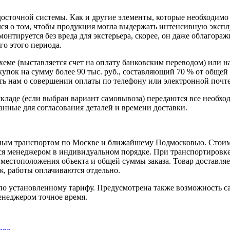
точной системы. Как и другие элементы, которые необходимо к
лся о том, чтобы продукция могла выдержать интенсивную эксп
нтируется без вреда для экстерьера, скорее, он даже облагоражи
го этого периода.
схеме (выставляется счет на оплату банковским переводом) или 
пок на сумму более 90 тыс. руб., составляющий 70 % от общей 
 нам о совершении оплаты по телефону или электронной почте, 
кладе (если выбран вариант самовывоза) передаются все необхо
нные для согласования деталей и времени доставки.
ным транспортом по Москве и ближайшему Подмосковью. Стоимо
ется менеджером в индивидуальном порядке. При транспортировк
т местоположения объекта и общей суммы заказа. Товар доставля
аж, работы оплачиваются отдельно.
 установленному тарифу. Предусмотрена также возможность сам
енеджером точное время.