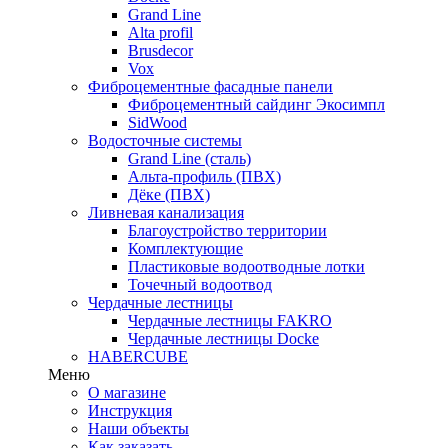
Grand Line
Alta profil
Brusdecor
Vox
Фиброцементные фасадные панели
Фиброцементный сайдинг Экосимпл
SidWood
Водосточные системы
Grand Line (сталь)
Альта-профиль (ПВХ)
Дёке (ПВХ)
Ливневая канализация
Благоустройство территории
Комплектующие
Пластиковые водоотводные лотки
Точечный водоотвод
Чердачные лестницы
Чердачные лестницы FAKRO
Чердачные лестницы Docke
HABERCUBE
Меню
О магазине
Инструкция
Наши объекты
Как заказать