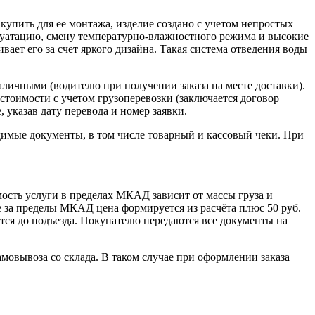
упить для ее монтажа, изделие создано с учетом непростых
луатацию, смену температурно-влажностного режима и высокие
вает его за счет яркого дизайна. Такая система отведения воды
наличными (водителю при получении заказа на месте доставки).
стоимости с учетом грузоперевозки (заключается договор
указав дату перевода и номер заявки.
димые документы, в том числе товарный и кассовый чеки. При
сть услуги в пределах МКАД зависит от массы груза и
е за пределы МКАД цена формируется из расчёта плюс 50 руб.
ется до подъезда. Покупателю передаются все документы на
овывоза со склада. В таком случае при оформлении заказа