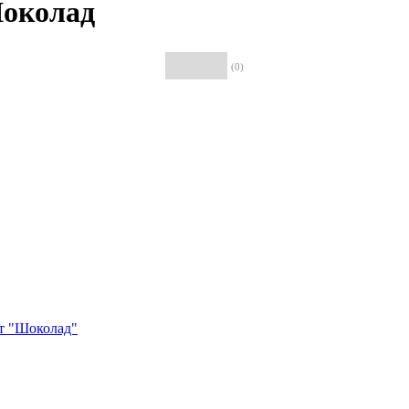
Шоколад
(0)
т "Шоколад"