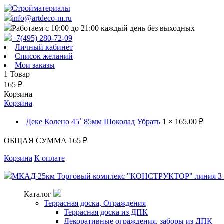
info@artdeco-m.ru
Работаем с 10:00 до 21:00 каждый день без выходных
+7(495) 280-72-09
Личный кабинет
Список желаний
Мои заказы
1
Товар
165
₽
Корзина
Корзина
Деке Колено 45˚ 85мм Шоколад
Убрать
1 ×
165.00 ₽
ОБЩАЯ СУММА
165 ₽
Корзина
К оплате
МКАД 25км Торговый комплекс "КОНСТРУКТОР" линия З п
Каталог
Террасная доска, Ограждения
Террасная доска из ДПК
Декоративные ограждения, заборы из ДПК