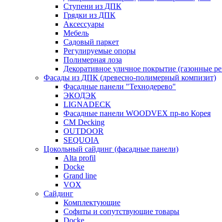
Ступени из ДПК
Грядки из ДПК
Аксессуары
Мебель
Садовый паркет
Регулируемые опоры
Полимерная лоза
Декоративное уличное покрытие (газонные р
Фасады из ДПК (древесно-полимерный компизит)
Фасадные панели "Технодерево"
ЭКОДЭК
LIGNADECK
Фасадные панели WOODVEX пр-во Корея
CM Decking
OUTDOOR
SEQUOIA
Цокольный сайдинг (фасадные панели)
Alta profil
Docke
Grand line
VOX
Сайдинг
Комплектующие
Софиты и сопутствующие товары
Docke