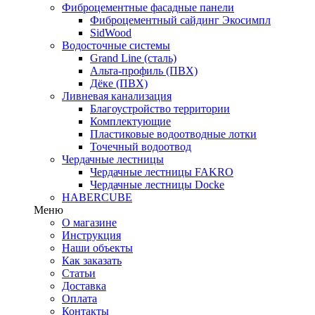
Фиброцементные фасадные панели
Фиброцементный сайдинг Экосимпл
SidWood
Водосточные системы
Grand Line (сталь)
Альта-профиль (ПВХ)
Дёке (ПВХ)
Ливневая канализация
Благоустройство территории
Комплектующие
Пластиковые водоотводные лотки
Точечный водоотвод
Чердачные лестницы
Чердачные лестницы FAKRO
Чердачные лестницы Docke
HABERCUBE
Меню
О магазине
Инструкция
Наши объекты
Как заказать
Статьи
Доставка
Оплата
Контакты