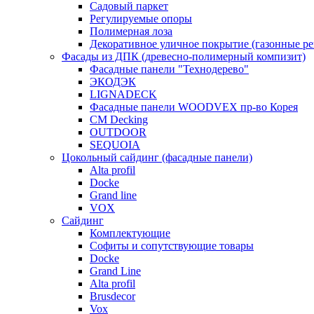
Садовый паркет
Регулируемые опоры
Полимерная лоза
Декоративное уличное покрытие (газонные р
Фасады из ДПК (древесно-полимерный компизит)
Фасадные панели "Технодерево"
ЭКОДЭК
LIGNADECK
Фасадные панели WOODVEX пр-во Корея
CM Decking
OUTDOOR
SEQUOIA
Цокольный сайдинг (фасадные панели)
Alta profil
Docke
Grand line
VOX
Сайдинг
Комплектующие
Софиты и сопутствующие товары
Docke
Grand Line
Alta profil
Brusdecor
Vox